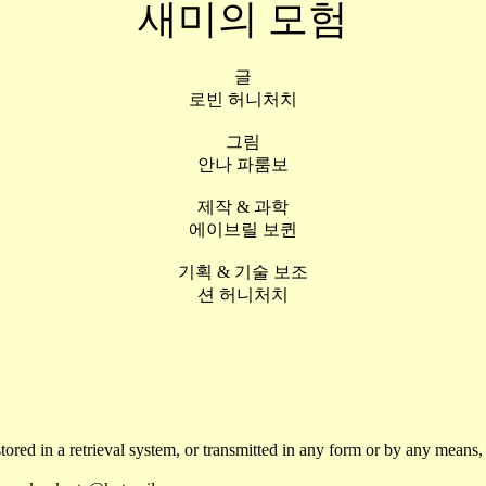
새미의 모험
글
로빈 허니처치
그림
안나 파룸보
제작
&
과학
에이브릴 보퀸
기획
&
기술 보조
션 허니처치
stored in a retrieval system, or transmitted in any form or by any means