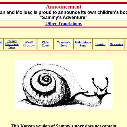
Announcement
an and Mollusc is proud to announce its own children's bo
"Sammy's Adventure"
Other Translations
Internet
al
WWW
Kid's
Teacher's
Malacology
Resource
Search
Mysteries
Directory
Zone
Zone
Zone
Zone
This Korean version of Sammy's story does not contain