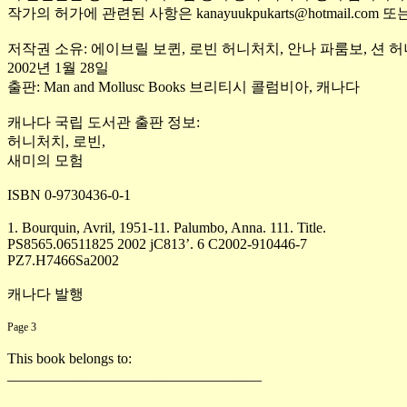
작가의 허가에 관련된 사항은
kanayuukpukarts@hotmail.com
또
저작권 소유
:
에이브릴 보퀸
,
로빈 허니처치
,
안나 파룸보
,
션 
2002
년
1
월
28
일
출판
: Man and Mollusc Books
브리티시 콜럼비아
,
캐나다
캐나다 국립 도서관 출판 정보
:
허니처치
,
로빈
,
새미의 모험
ISBN 0-9730436-0-1
1. Bourquin, Avril, 1951-11. Palumbo, Anna. 111. Title.
PS8565.06511825 2002 jC813’. 6 C2002-910446-7
PZ7.H7466Sa2002
캐나다 발행
Page 3
This book belongs to:
___________________________________