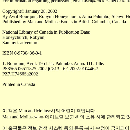
For information regarding permission, email avril@rockies,net or k
Copyright© January 28, 2002
By Avril Bourquin, Robynn Honeychurch, Anna Palumbo, Shawn H
Published by Man and Mollusc Books in British Columbia, Canada.
National Library of Canada in Publication Data:
Honeychurch, Robynn,
Sammy’s adventure
ISBN 0-9730436-0-1
1. Bourquin, Avril, 1951-11. Palumbo, Anna. 111. Title.
PS8565.06511825 2002 jC813’. 6 C2002-910446-7
PZ7.H7466Sa2002
Printed in Canada
이 책은
Man and Mollusc
사의 어린이 책입니다
.
Man and Mollusc
사는 에이브릴 보퀸 씨의 소유 하에 관리되고 
이 출판물은 정보 검색 시스템 등의 등록
·
복사
·
수정이 금지되어