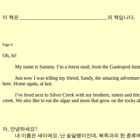
이 책은
___________________________________
의 책입니다
.
Page 4
Oh, hi!
My name is Sammy. I’m a forest snail, from the Gastropod fami
Just now I was telling my friend, Sandy, the amazing adventure I 
here. Home again, at last.
I’ve lived next to Silver Creek with my brothers, sisters and fri
creek. We also like to eat the algae and moss that grow on the rocks a
아
,
안녕하세요
?
내 이름은 새미에요
.
난 숲달팽이인데
,
복족과의 한 종류