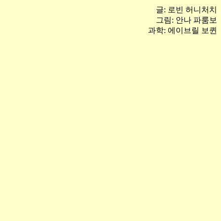
글
:
로빈 허니처치
그림
:
안나 파룸보
과학
:
에이브릴 보퀸