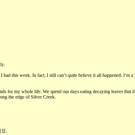
ly.
had this week. In fact, I still can’t quite believe it all happened. I’m a
ends for my whole life. We spend our days eating decaying leaves that fall
long the edge of Silver Creek.
에요
.