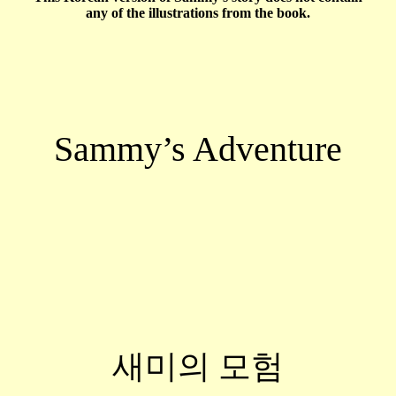
any of the illustrations from the book.
Sammy’s Adventure
새미의 모험